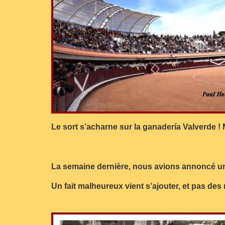
Le sort s’acharne sur la ganadería Valverde !
La semaine dernière, nous avions annoncé un 
Un fait malheureux vient s’ajouter, et pas des