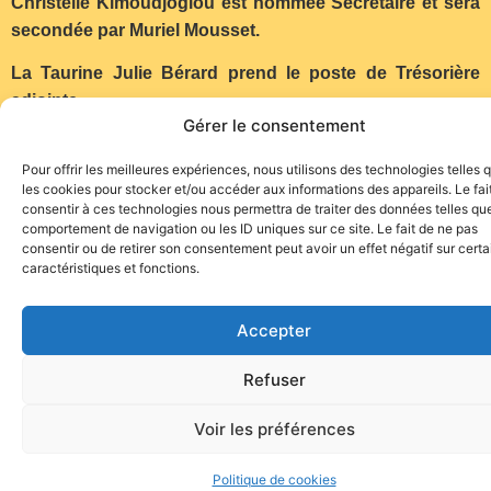
Christelle Kimoudjoglou est nommée Secrétaire et sera
secondée par Muriel Mousset.
La Taurine Julie Bérard prend le poste de Trésorière
adjointe.
Gérer le consentement
Pour offrir les meilleures expériences, nous utilisons des technologies telles 
(Communiqué)
les cookies pour stocker et/ou accéder aux informations des appareils. Le fai
consentir à ces technologies nous permettra de traiter des données telles que
comportement de navigation ou les ID uniques sur ce site. Le fait de ne pas
consentir ou de retirer son consentement peut avoir un effet négatif sur cert
caractéristiques et fonctions.
Accepter
Site de l'association TOROFIESTA
Refuser
Voir les préférences
Politique de cookies