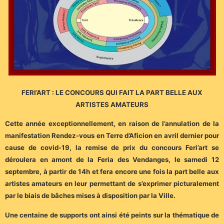
FERI’ART : LE CONCOURS QUI FAIT LA PART BELLE AUX
ARTISTES AMATEURS
Cette année exceptionnellement, en raison de l’annulation de la
manifestation Rendez-vous en Terre d’Aficion en avril dernier pour
cause de covid-19, la remise de prix du concours Feri’art se
déroulera en amont de la Feria des Vendanges, le samedi 12
septembre, à partir de 14h et fera encore une fois la part belle aux
artistes amateurs en leur permettant de s’exprimer picturalement
par le biais de bâches mises à disposition par la Ville.
Une centaine de supports ont ainsi été peints sur la thématique de