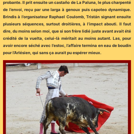
probante. Il prit ensuite un castaño de La Paluna, le plus charpenté
de l’envoi, reçu par une larga à genoux puis capoteo dynamique.
Brindis à l’organisateur Raphael Coulomb, Tristán signant ensuite
plusieurs séquences, surtout droitières, à l’impact abouti. Il faut
dire, du moins selon moi, que si son frère lidié juste avant avait été
crédité de la vuelta, celui-là méritait au moins autant. Las, pour
avoir encore séché avec l’estoc, l’affaire termina en eau de boudin
pour l’Arlésien, qui sans ça aurait pu espérer mieux.