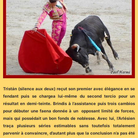
Tristán (silence aux deux) reçut son premier avec élégance en se
fendant puis se chargea lui-même du second tercio pour un
résultat en demi-teinte. Brindis à l’assistance puis trois cambios
pour débuter une faena donnée à un opposant limité de forces,
mais qui possédait un bon fonds de noblesse. Avec lui, l’Arlésien
traça plusieurs séries estimables sans toutefois totalement
parvenir à convaincre, d’autant plus que la conclusion n’a pas été