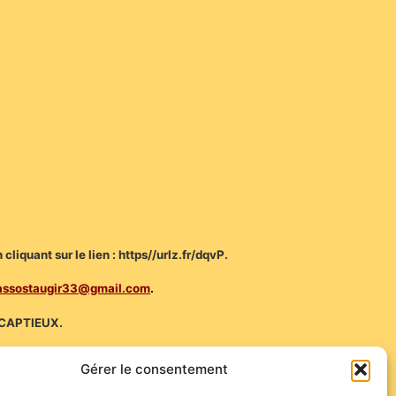
cliquant sur le lien : https//urlz.fr/dqvP.
assostaugir33@gmail.com
.
de CAPTIEUX.
Gérer le consentement