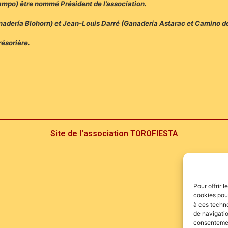
Campo) être nommé Président de l’association.
anadería Blohorn) et Jean-Louis Darré (Ganadería Astarac et Camino d
résorière.
Site de l'association TOROFIESTA
Pour offrir 
cookies pour
à ces techn
de navigatio
consentement