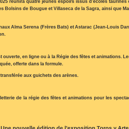
025 réunira quatre jeunes espoirs issus d’écoles taurines d
es Bolsins de Bougue et Villaseca de la Sagra, ainsi que 
onaux Alma Serena (Frères Bats) et Astarac (Jean-Louis Dar
on.
est ouverte, en ligne ou à la Régie des fêtes et animations.
quée, offerte dans la formule.
sera transférée aux guichets des arènes.
lletterie de la régie des fêtes et animations pour les spec
Une nouvelle édition de l’exposition Toros y Arte