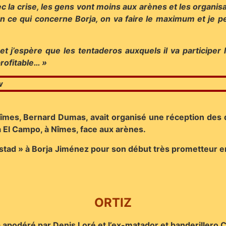
la crise, les gens vont moins aux arènes et les organis
. En ce qui concerne Borja, on va faire le maximum et je 
 j’espère que les tentaderos auxquels il va participer lu
profitable… »
 Nîmes, Bernard Dumas, avait organisé une réception des 
a El Campo, à Nîmes, face aux arènes.
istad » à Borja Jiménez pour son début très prometteur en
ORTIZ
a apodéré par Denis Loré et l’ex-matador et banderillero 