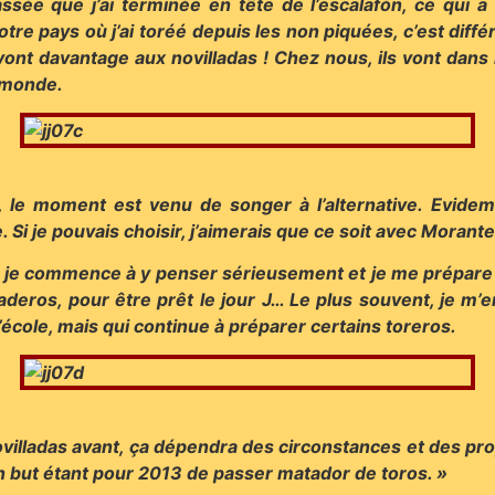
passée que j’ai terminée en tête de l’escalafón, ce qui
re pays où j’ai toréé depuis les non piquées, c’est diff
vont davantage aux novilladas ! Chez nous, ils vont dans
e monde.
 le moment est venu de songer à l’alternative. Evidemm
 Si je pouvais choisir, j’aimerais que ce soit avec Morante d
mais je commence à y penser sérieusement et je me prépa
eros, pour être prêt le jour J… Le plus souvent, je m’e
’école, mais qui continue à préparer certains toreros.
ovilladas avant, ça dépendra des circonstances et des propo
 but étant pour 2013 de passer matador de toros. »