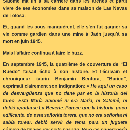
Salomé mit fin à sa carrière dans les arènes et partit
vivre de ses économies dans sa maison de Las Navas
de Tolosa.
Et, quand les sous manquèrent, elle s’en fut gagner sa
vie comme gardien dans une mine à Jaén jusqu’à sa
mort en juin 1945.
Mais l’affaire continua à faire le buzz.
En septembre 1945, la quatrième de couverture de “El
Ruedo” faisait écho à son histoire. Et l’écrivain et
chroniqueur taurin Benjamín Bentura, “Barico”,
exprimait clairement son indignation: «
He aquí un caso
de desvergüenza que no tiene par en la historia del
toreo. Esta María Salomé ni era María, ni Salomé, ni
debió apodarse La Reverte. Parece que la historia, poco
edificante, de esta señorita torera, que no era señorita ni
sabía torear, debió servir de tema para un juguete
cómico de finales del siglo pasado. Pero las superchería