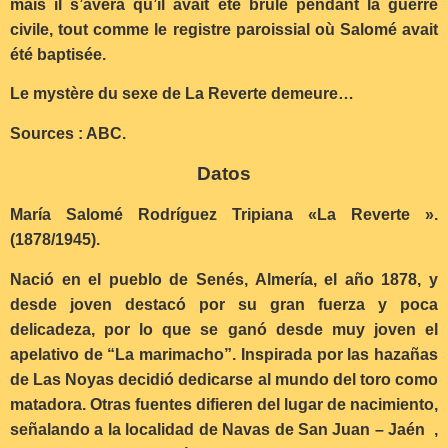
mais il s’avéra qu’il avait été brûlé pendant la guerre
civile, tout comme le registre paroissial où Salomé avait
été baptisée.
Le mystère du sexe de La Reverte demeure…
Sources : ABC.
Datos
María Salomé Rodríguez Tripiana «La Reverte ».
(1878/1945).
Nació en el pueblo de Senés, Almería, el año 1878, y
desde joven destacó por su gran fuerza y poca
delicadeza, por lo que se ganó desde muy joven el
apelativo de “La marimacho”.
Inspirada por las hazañas
de Las Noyas decidió dedicarse al mundo del toro como
matadora.
Otras fuentes difieren del lugar de nacimiento,
señalando a la localidad de Navas de San Juan – Jaén ,