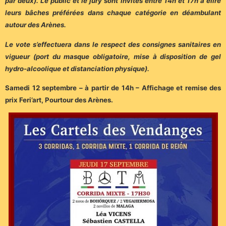
par deux). Le public et le jury sont invités entre 14h et 17h à élire
leurs bâches préférées dans chaque catégorie en déambulant
autour des Arènes.
Le vote s’effectuera dans le respect des consignes sanitaires en
vigueur (port du masque obligatoire, mise à disposition de gel
hydro-alcoolique et distanciation physique).
Samedi 12 septembre – à partir de 14h – Affichage et remise des
prix Feri’art, Pourtour des Arènes.