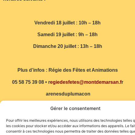
Vendredi 18 juillet : 10h – 18h
Samedi 19 juillet : 9h – 18h
Dimanche 20 juillet : 13h – 18h
Plus d’infos : Régie des Fêtes et Animations
05 58 75 39 08 • r
egiedesfetes@montdemarsan.f
r
arenesduplumacon
montdemarsan.fr
Gérer le consentement
(Communiqué)
Pour offrir les meilleures expériences, nous utilisons des technologies telles 
les cookies pour stocker et/ou accéder aux informations des appareils. Le fai
consentir à ces technologies nous permettra de traiter des données telles que