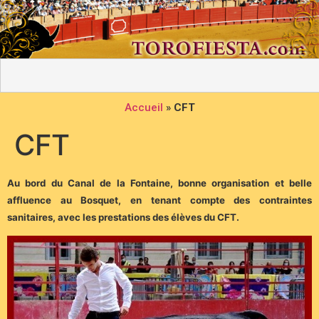
Accueil
»
CFT
CFT
Au bord du Canal de la Fontaine, bonne organisation et belle
affluence au Bosquet, en tenant compte des contraintes
sanitaires, avec les prestations des élèves du CFT.