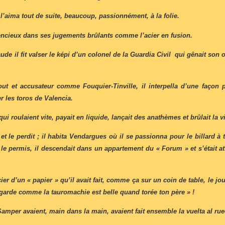
 l’aima tout de suite, beaucoup, passionnément, à la folie.
ntencieux dans ses jugements brûlants comme l’acier en fusion.
ude il fit valser le képi d’un colonel de la Guardia Civil qui gênait s
ebout et accusateur comme Fouquier-Tinville, il interpella d’une faç
er les toros de Valencia.
ui roulaient vite, payait en liquide, lançait des anathèmes et brûlait la v
 le perdit ; il habita Vendargues où il se passionna pour le billard à t
rer le permis, il descendait dans un appartement du « Forum » et s’était a
cier d’un « papier » qu’il avait fait, comme ça sur un coin de table, le 
regarde comme la tauromachie est belle quand torée ton père » !
 Samper avaient, main dans la main, avaient fait ensemble la vuelta al