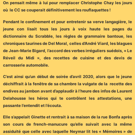
On pensait même à lui pour remplacer Christophe Chay les jours
où le CC se couperait définitivement les rouflaquettes !
Pendant le confinement et pour entretenir sa verve langagière, le
jeune con lisait tous les jours à voix haute les pages du
dictionnaire du Scrabble, les règles de grammaire bantoue, les
chroniques taurines de Del Moral, celles d’André Viard, les blagues
de Jean-Marie Bigard, l’accord des verbes irréguliers suédois, « Le
Réveil du Midi », des recettes de cuisine et des devis de
carrosserie automobile.
C’est ainsi qu’un début de soirée d’avril 2020, alors que le jeune
déchiffrait à la fenêtre de sa chambre la vulgate de la recette des
endives au jambon avant d’applaudir à l’heure des infos de Laurent
Delahousse les héros qui te contrôlent les attestations, une
passante l’entendit et l’écouta.
Elle s’appelait Ginette et rentrait à sa maison de la rue Bonfa après
son cours de french-manucure qu’elle suivait avec la même
assiduité que celle avec laquelle Neymar lit les « Mémoires » de