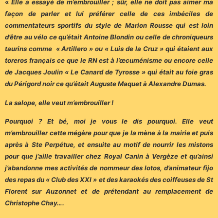
«
Elle a essayé de m’embrouiller ; sûr, elle ne doit pas aimer ma
façon de parler et lui préférer celle de ces imbéciles de
commentateurs sportifs du style de Marion Rousse qui est loin
d’être au vélo ce qu’était Antoine Blondin ou celle de chroniqueurs
taurins comme « Artillero » ou « Luis de la Cruz » qui étaient aux
toreros français ce que le RN est à l’œcuménisme ou encore celle
de Jacques Joulin « Le Canard de Tyrosse » qui était au foie gras
du Périgord noir ce qu’était Auguste Maquet à Alexandre Dumas.
La salope, elle veut m’embrouiller !
Pourquoi ? Et bé, moi je vous le dis pourquoi. Elle veut
m’embrouiller cette mégère pour que je la mène à la mairie et puis
après à Ste Perpétue, et ensuite au motif de nourrir les mistons
pour que j’aille travailler chez Royal Canin à Vergèze et qu’ainsi
j’abandonne mes activités de nommeur des lotos, d’animateur fijo
des repas du « Club des XXI » et des karaokés des coiffeuses de St
Florent sur Auzonnet et de prétendant au remplacement de
Christophe Chay….