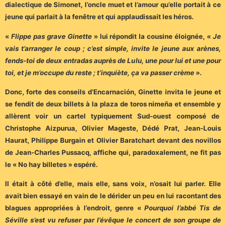
dialectique de Simonet, l’oncle muet et l’amour qu’elle portait à ce
jeune qui parlait à la fenêtre et qui applaudissait les héros.
«
Flippe pas grave Ginette
» lui répondit la cousine éloignée, «
Je
vais t’arranger le coup ; c’est simple, invite le jeune aux arènes,
fends-toi de deux entradas auprès de Lulu, une pour lui et une pour
toi, et je m’occupe du reste ; t’inquiète, ça va passer crème
».
Donc, forte des conseils d’Encarnación, Ginette invita le jeune et
se fendit de deux billets à la plaza de toros nimeña et ensemble y
allèrent voir un cartel typiquement Sud-ouest composé de
Christophe Aizpurua, Olivier Mageste, Dédé Prat, Jean-Louis
Haurat, Philippe Burgain et Olivier Baratchart devant des novillos
de Jean-Charles Pussacq, affiche qui, paradoxalement, ne fit pas
le « No hay billetes » espéré.
Il était à côté d’elle, mais elle, sans voix, n’osait lui parler. Elle
avait bien essayé en vain de le dérider un peu en lui racontant des
blagues appropriées à l’endroit, genre «
Pourquoi l’abbé Tis de
Séville s’est vu refuser par l’évêque le concert de son groupe de