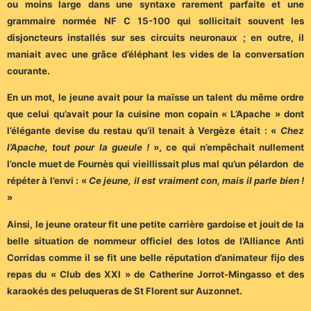
ou moins large dans une syntaxe rarement parfaite et une
grammaire normée NF C 15-100 qui sollicitait souvent les
disjoncteurs installés sur ses circuits neuronaux ; en outre, il
maniait avec une grâce d’éléphant les vides de la conversation
courante.
En un mot, le jeune avait pour la maïsse un talent du même ordre
que celui qu’avait pour la cuisine mon copain « L’Apache » dont
l’élégante devise du restau qu’il tenait à Vergèze était : «
Chez
l’Apache, tout pour la gueule !
», ce qui n’empêchait nullement
l’oncle muet de Fournès qui vieillissait plus mal qu’un pélardon de
répéter à l’envi : «
Ce jeune, il est vraiment con, mais il parle bien !
»
Ainsi, le jeune orateur fit une petite carrière gardoise et jouit de la
belle situation de nommeur officiel des lotos de l’Alliance Anti
Corridas comme il se fit une belle réputation d’animateur fijo des
repas du « Club des XXI » de Catherine Jorrot-Mingasso et des
karaokés des peluqueras de St Florent sur Auzonnet.