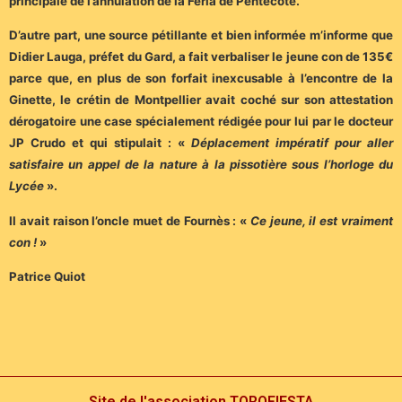
principale de l’annulation de la Féria de Pentecôte.
D’autre part, une source pétillante et bien informée m’informe que
Didier Lauga, préfet du Gard, a fait verbaliser le jeune con de 135€
parce que, en plus de son forfait inexcusable à l’encontre de la
Ginette, le crétin de Montpellier avait coché sur son attestation
dérogatoire une case spécialement rédigée pour lui par le docteur
JP Crudo et qui stipulait : «
Déplacement impératif pour aller
satisfaire un appel de la nature à la pissotière sous l’horloge du
Lycée
».
Il avait raison l’oncle muet de Fournès : «
Ce jeune, il est vraiment
con !
»
Patrice Quiot
Site de l'association TOROFIESTA