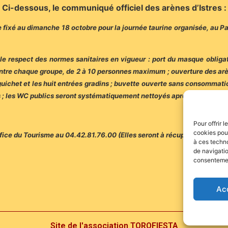
Ci-dessous, le communiqué officiel des arènes d’Istres :
e fixé au dimanche 18 octobre pour la journée taurine organisée, au P
e respect des normes sanitaires en vigueur : port du masque obligato
 entre chaque groupe, de 2 à 10 personnes maximum ; ouverture des ar
 guichet et les huit entrées gradins ; buvette ouverte sans consommat
es ; les WC publics seront systématiquement nettoyés après chaque util
Pour offrir 
cookies pour
ffice du Tourisme au 04.42.81.76.00 (Elles seront à récupérer aux Arèn
à ces techn
de navigatio
consentement
Ac
Site de l'association TOROFIESTA