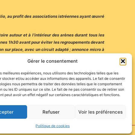
alio, au profit des associations istréennes ayant œuvré
ire autour et à l’intérieur des arènes durant tous les
ènes 1h30 avant pour éviter les regroupements devant
ion sur place, avec un circuit adapté ; annonce micro à
isation.
Gérer le consentement
les meilleures expériences, nous utilisons des technologies telles que les
 stocker et/ou accéder aux informations des appareils. Le fait de consentir
es du Palio dimanche à partir de 9h).
ologies nous permettra de traiter des données telles que le comportement
n ou les ID uniques sur ce site. Le fait de ne pas consentir ou de retirer son
 peut avoir un effet négatif sur certaines caractéristiques et fonctions.
cepter
Refuser
Voir les préférences
Politique de cookies