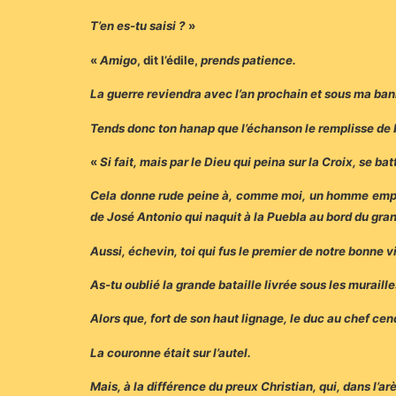
T’en es-tu saisi ?
»
«
Amigo
, dit l’édile,
prends patience.
La guerre reviendra avec l’an prochain et sous ma bann
Tends donc ton hanap que l’échanson le remplisse de 
«
Si fait, mais par le Dieu qui peina sur la Croix, se ba
Cela donne rude peine à, comme moi, un homme empli d
de José Antonio qui naquit à la Puebla au bord du gran
Aussi, échevin, toi qui fus le premier de notre bonne v
As-tu oublié la grande bataille livrée sous les murail
Alors que, fort de son haut lignage, le duc au chef cend
La couronne était sur l’autel.
Mais, à la différence du preux Christian, qui, dans l’arèn