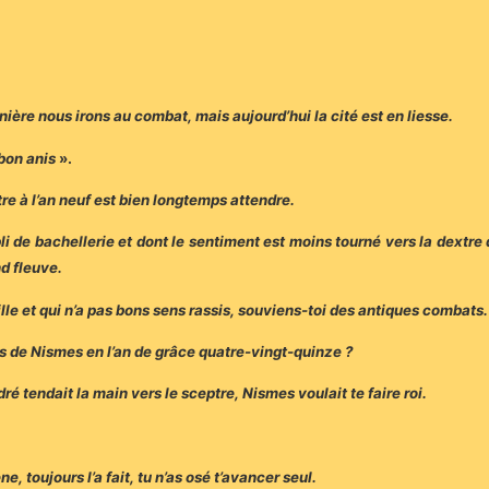
ière nous irons au combat, mais aujourd’hui la cité est en liesse.
bon anis
».
ttre à l’an neuf est bien longtemps attendre.
e bachellerie et dont le sentiment est moins tourné vers la dextre de
d fleuve.
ille et qui n’a pas bons sens rassis, souviens-toi des antiques combats.
les de Nismes en l’an de grâce quatre-vingt-quinze ?
ré tendait la main vers le sceptre, Nismes voulait te faire roi.
e, toujours l’a fait, tu n’as osé t’avancer seul.