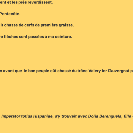
ent et les prés reverdissent.
 Pentecôte.
ait chasse de cerfs de première graisse.
re flèches sont passées à ma ceinture.
 avant que le bon peuple eût chassé du trône Valery Ier l’Auvergnat p
I, Imperator totius Hispaniae, s’y trouvait avec Doña Berenguela, fil