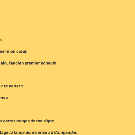
s.
gner mon cœur.
lain, l’ancien premier échevin.
r te parler
».
ras
».
es cartes rouges de ton signe.
ntage la lance dorée prise au Campeador.