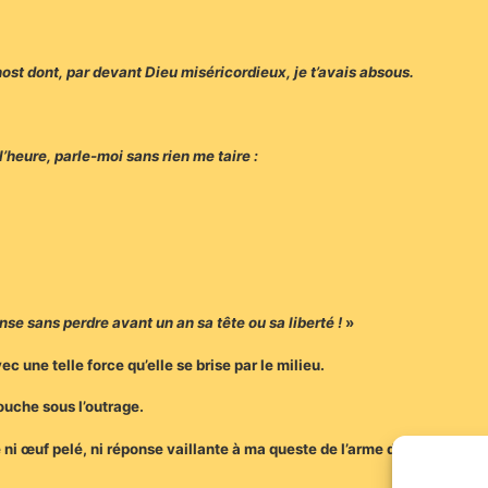
 host dont, par devant Dieu miséricordieux, je t’avais absous.
’heure, parle-moi sans rien me taire :
ense sans perdre avant un an sa tête ou sa liberté !
»
ec une telle force qu’elle se brise par le milieu.
bouche sous l’outrage.
é ni œuf pelé, ni réponse vaillante à ma queste de l’arme d’hast dorée 