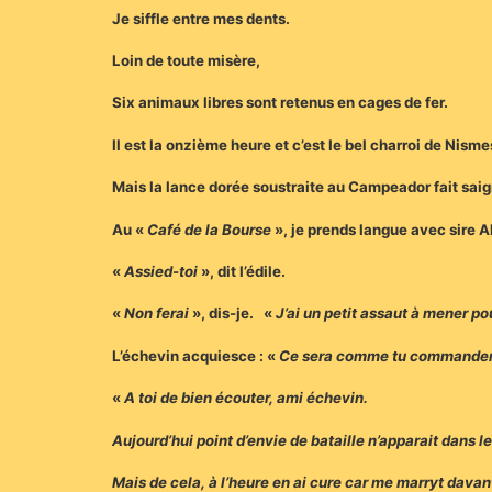
Je siffle entre mes dents.
Loin de toute misère,
Six animaux libres sont retenus en cages de fer.
Il est la onzième heure et c’est le bel charroi de Nisme
Mais la lance dorée soustraite au Campeador fait sai
Au «
Café de la Bourse
», je prends langue avec sire A
«
Assied-toi
», dit l’édile.
«
Non ferai
», dis-je. «
J’ai un petit assaut à mener pou
L’échevin acquiesce : «
Ce sera comme tu commande
«
A toi de bien écouter, ami échevin.
Aujourd’hui point d’envie de bataille n’apparait dans l
Mais de cela, à l’heure en ai cure car me marryt dava