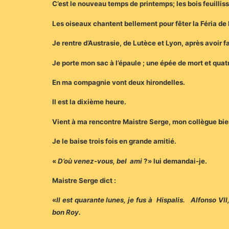
C’est le nouveau temps de printemps; les bois feuilliss
Les oiseaux chantent bellement pour fêter la Féria de
Je rentre d’Austrasie, de Lutèce et Lyon, après avoir f
Je porte mon sac à l’épaule ; une épée de mort et quat
En ma compagnie vont deux hirondelles.
Il est la dixième heure.
Vient à ma rencontre Maistre Serge, mon collègue bien
Je le baise trois fois en grande amitié.
«
D’où venez-vous, bel
ami
?
» lui demandai-je.
Maistre Serge dict :
«
Il est quarante lunes, je fus à Hispalis. Alfonso VI
bon Roy.