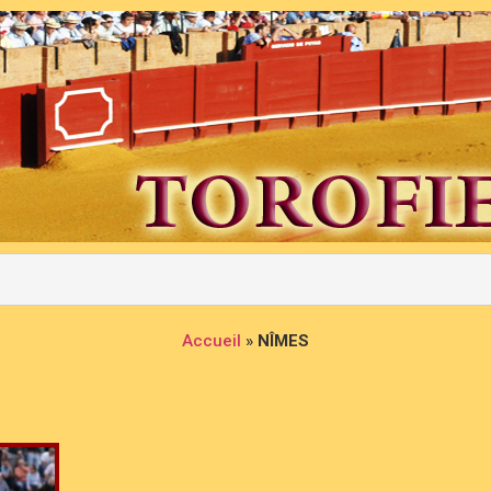
Accueil
»
NÎMES