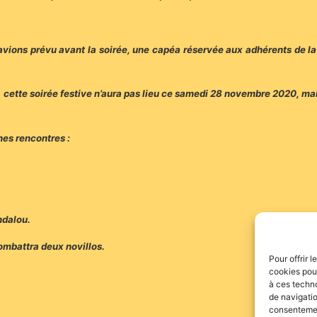
avions prévu avant la soirée, une capéa réservée aux adhérents de la 
 cette soirée festive n’aura pas lieu ce samedi 28 novembre 2020, mais
nes rencontres :
ndalou.
ombattra deux novillos.
Pour offrir 
cookies pour
à ces techn
de navigatio
consentement