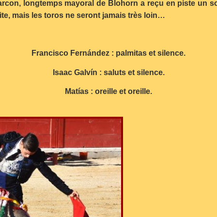
larcon, longtemps mayoral de Blohorn a reçu en piste un so
ite, mais les toros ne seront jamais très loin…
Francisco Fernández : palmitas et silence.
Isaac Galvín : saluts et silence.
Matías : oreille et oreille.