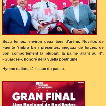
Beau temps, environ deux tiers d’arène. Novillos de
Fuente Ymbro bien présentés, inégaux de forces, de
e
bon comportement la plupart, la palme allant au 4
,
«Guardés», honoré de la vuelta posthume.
Hymne national à l’issue du paseo.