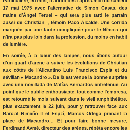
Particulière, en effet, d’abord dès l’après-midi du samedi
17 mai 1975 avec l’alternative de Simon Casas, des
mains d’Ángel Teruel – qui sera plus tard le parrain
aussi de Christian -, témoin Paco Alcalde. Une corrida
marquée par une tarde compliquée pour le Nîmois qui
n’ira pas plus loin dans la profession, du moins en habit
de lumière.
En soirée, à la lueur des lampes, nous étions autour
d’un quart d’arène à suivre les évolutions de Christian
aux côtés de l’Alicantino Luis Francisco Esplá et du
sévillan « Macandro ». De là est venue la bonne surprise
avec une novillada de Matí
as Bernardos entretenue. Au
point q
ue le public enthousiaste, tout comme l’empresa,
est retourné le mois suivant dans le vieil amphithéâtre,
plus exactement le 22 juin, pour y retrouver face aux
Barcial Nimeño II et Esplá, Marcos Ortega prenant la
place de Macandro… Et pour faire bonne mesure,
Ferdinand Aymé, directeur des arènes, répéta encore les