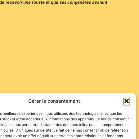
 de recevoir une rouste et que ses congénères avaient
 terre, là où le toro, sans lui infliger de cornada, le
Gérer le consentement
les meilleures expériences, nous utilisons des technologies telles que les
iracle dont le ganadero de 78 ans portera tout de même,
 stocker et/ou accéder aux informations des appareils. Le fait de consentir
récupération…
ologies nous permettra de traiter des données telles que le comportement
n ou les ID uniques sur ce site. Le fait de ne pas consentir ou de retirer son
 peut avoir un effet négatif sur certaines caractéristiques et fonctions.