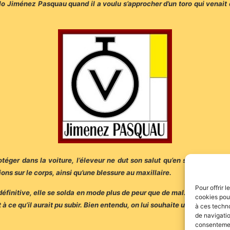
blo Jiménez Pasquau quand il a voulu s’approcher d’un toro qui venait
éger dans la voiture, l’éleveur ne dut son salut qu’en s’allongeant part
ions sur le corps, ainsi qu’une blessure au maxillaire.
Pour offrir 
 définitive, elle se solda en mode plus de peur que de mal. Un petit m
cookies pour
à ce qu’il aurait pu subir. Bien entendu, on lui souhaite une prompte 
à ces techn
de navigatio
consentement