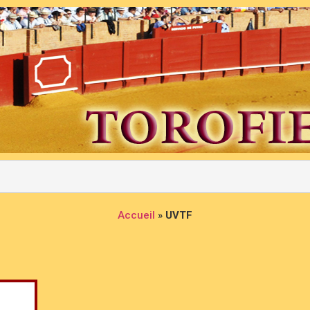
Accueil
»
UVTF