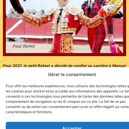
Pour 2021, le petit Rafael a décidé de confier sa carrière à Manuel
Martínez Erice (Choperita), au terme d’un repas, pour un temps
Gérer le consentement
indéfini et comme le veut la formule, par une simple poignée de
Pour offrir les meilleures expériences, nous utilisons des technologies telles 
mains. Suerte !!!
les cookies pour stocker et/ou accéder aux informations des appareils. Le fai
consentir à ces technologies nous permettra de traiter des données telles que
comportement de navigation ou les ID uniques sur ce site. Le fait de ne pas
consentir ou de retirer son consentement peut avoir un effet négatif sur cert
caractéristiques et fonctions.
Site de l'association TOROFIESTA
Accepter