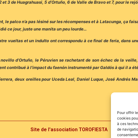
2 et 3 de Huagrahuasi, 5 d’Ortuño, 6 de Valle de Bravo et 7, pour le rejón
nt, le palco n’a pas lésiné sur les récompenses et à Latacunga, ça faisa
idié ce jour, juste une manita un peu lourde…
atre vueltas et un indulto ont correspondu à ce final de feria, dans u
ovillo d’Ortuño, le Péruvien se rachetant de son échec de la veille, il 
nt contribué à l’impact du faenón instrumenté par Galdós à qui il a ét
 Ferrera, deux oreilles pour Uceda Leal, Daniel Luque, José Andrés Ma
Pour offrir 
cookies pour
à ces techn
Site de l'association TOROFIESTA
de navigatio
consentement