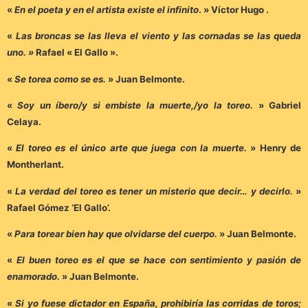
«
En el poeta y en el artista existe el infinito
. » Víctor Hugo .
«
Las broncas se las lleva el viento y las cornadas se las queda
uno. »
Rafael « El Gallo ».
«
Se torea como se es.
» Juan Belmonte.
«
Soy un íbero/y si embiste la muerte,/yo la toreo.
» Gabriel
Celaya.
«
El toreo es el único arte que juega con la muerte.
» Henry de
Montherlant.
«
La verdad del toreo es tener un misterio que decir… y decirlo.
»
Rafael Gómez ‘El Gallo’.
«
Para torear bien hay que olvidarse del cuerpo.
» Juan Belmonte.
«
El buen toreo es el que se hace con sentimiento y pasión de
enamorado.
» Juan Belmonte.
«
Si yo fuese dictador en España, prohibiría las corridas de toros;