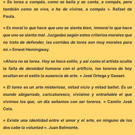
«
Se torea a compás, como se baila y se canta, a compás, pero
también como se vive, o ha de vivirse, a compás
». Rafael de
Paula.
«
Es moral lo que hace que uno se sienta bien, inmoral lo que hace
que uno se sienta mal. Juzgadas según estos criterios morales que
no trato de defender, las corridas de toros son muy morales para
mí.
» Ernest Hemingway.
«
Ahora no se torea. Hoy se hace estilo, y así como el artista oculta
la falta de densidad humana con el artificio, los toreros de hoy
ocultan en el estilo la ausencia de arte
. » José Ortega y Gasset.
«
El toreo es un arte misterioso, mitad vicio y mitad ballet. Es un
mundo abigarrado, caricaturesco, vivísimo y entrañable el que
vivimos los que, un día soñamos con ser toreros.
» Camilo José
Cela.
«
Existe una identidad entre el amor y el arte, en ninguno de los
dos cabe la voluntad
». Juan Belmonte.