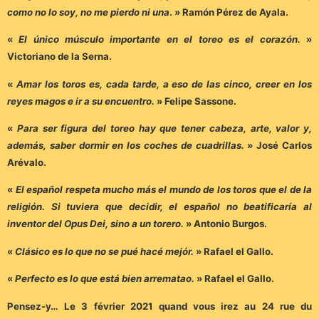
como no lo soy, no me pierdo ni una
. » Ramón Pérez de Ayala.
«
El único músculo importante en el toreo es el corazón.
»
Victoriano de la Serna.
«
Amar los toros es, cada tarde, a eso de las cinco, creer en los
reyes magos e ir a su encuentro.
» Felipe Sassone.
«
Para ser figura del toreo hay que tener cabeza, arte, valor y,
además, saber dormir en los coches de cuadrillas.
» José Carlos
Arévalo.
«
El español respeta mucho más el mundo de los toros que el de la
religión. Si tuviera que decidir, el español no beatificaría al
inventor del Opus Dei, sino a un torero.
» Antonio Burgos.
«
Clásico es lo que no se pué hacé mejór.
» Rafael el Gallo.
«
Perfecto es lo que está bien arrematao.
» Rafael el Gallo.
Pensez-y… Le 3 février 2021 quand vous irez au 24 rue du