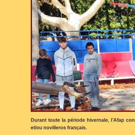
Durant toute la période hivernale, l’Afap c
et/ou novilleros français.