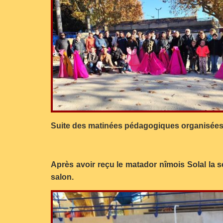
Suite des matinées pédagogiques organisées 
Après avoir reçu le matador nîmois Solal la s
salon.