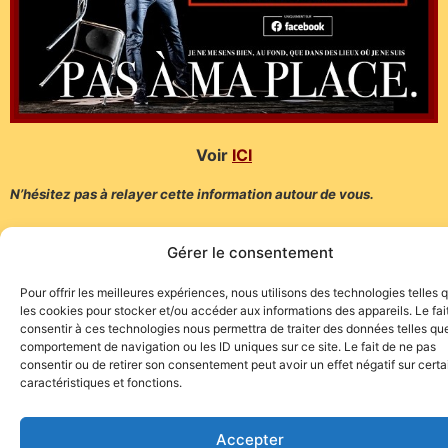
Voir
ICI
N’hésitez pas à relayer cette information autour de vous.
Pour manifester notre soutien à la Culture et la tauromachie,
Gérer le consentement
soyons nombreux, vendredi soir, à être connectés.
Pour offrir les meilleures expériences, nous utilisons des technologies telles 
(Communiqué de l’équipe de production)
les cookies pour stocker et/ou accéder aux informations des appareils. Le fai
consentir à ces technologies nous permettra de traiter des données telles que
comportement de navigation ou les ID uniques sur ce site. Le fait de ne pas
consentir ou de retirer son consentement peut avoir un effet négatif sur cert
caractéristiques et fonctions.
Site de l'association TOROFIESTA
Accepter