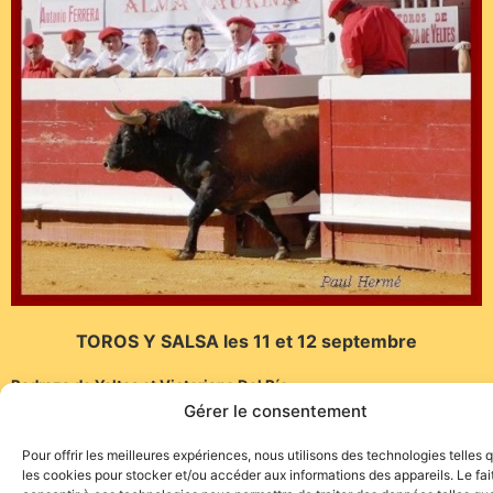
TOROS Y SALSA les 11 et 12 septembre
Pedraza de Yeltes et Victoriano Del Río.
Gérer le consentement
Les désignations des ganaderías pour les non piquées et celles
des toreros se feront ultérieurement…
Pour offrir les meilleures expériences, nous utilisons des technologies telles 
les cookies pour stocker et/ou accéder aux informations des appareils. Le fai