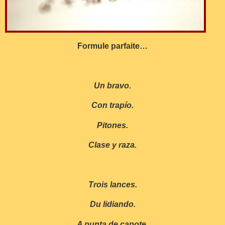
Formule parfaite…
Un bravo.
Con trap
í
o.
Pitones.
Clase y raza.
Trois lances.
Du lidiando.
A punta de capote.