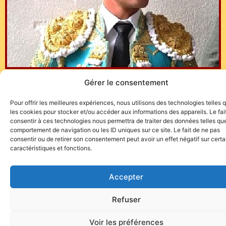
Gérer le consentement
Si l’on n’est pas encore entré dans la période de vœux,
Torofiesta souhaite tout de même le meilleur pour cette
Pour offrir les meilleures expériences, nous utilisons des technologies telles 
nouvelle pareja…
les cookies pour stocker et/ou accéder aux informations des appareils. Le fai
consentir à ces technologies nous permettra de traiter des données telles que
comportement de navigation ou les ID uniques sur ce site. Le fait de ne pas
consentir ou de retirer son consentement peut avoir un effet négatif sur cert
caractéristiques et fonctions.
Accepter
Site de l'association TOROFIESTA
Refuser
Voir les préférences