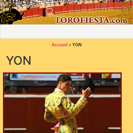
Accueil
»
YON
YON