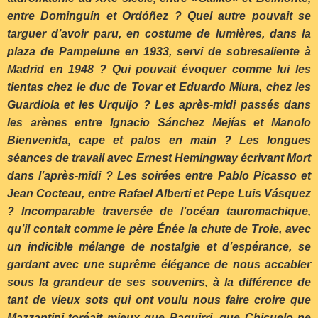
entre Dominguín et Ordóñez ? Quel autre pouvait se
targuer d’avoir paru, en costume de lumières, dans la
plaza de Pampelune en 1933, servi de sobresaliente à
Madrid en 1948 ? Qui pouvait évoquer comme lui les
tientas chez le duc de Tovar et Eduardo Miura, chez les
Guardiola et les Urquijo ? Les après-midi passés dans
les arènes entre Ignacio Sánchez Mejías et Manolo
Bienvenida, cape et palos en main ? Les longues
séances de travail avec Ernest Hemingway écrivant Mort
dans l’après-midi ? Les soirées entre Pablo Picasso et
Jean Cocteau, entre Rafael Alberti et Pepe Luis Vásquez
? Incomparable traversée de l’océan tauromachique,
qu’il contait comme le père Énée la chute de Troie, avec
un indicible mélange de nostalgie et d’espérance, se
gardant avec une suprême élégance de nous accabler
sous la grandeur de ses souvenirs, à la différence de
tant de vieux sots qui ont voulu nous faire croire que
Mazzantini toréait mieux que Paquirri, que Chicuelo ne