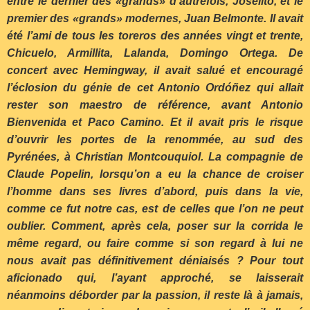
entre le dernier des «grands» d’autrefois, Joselito, et le
premier des «grands» modernes, Juan Belmonte. Il avait
été l’ami de tous les toreros des années vingt et trente,
Chicuelo, Armillita, Lalanda, Domingo Ortega. De
concert avec Hemingway, il avait salué et encouragé
l’éclosion du génie de cet Antonio Ordóñez qui allait
rester son maestro de référence, avant Antonio
Bienvenida et Paco Camino. Et il avait pris le risque
d’ouvrir les portes de la renommée, au sud des
Pyrénées, à Christian Montcouquiol. La compagnie de
Claude Popelin, lorsqu’on a eu la chance de croiser
l’homme dans ses livres d’abord, puis dans la vie,
comme ce fut notre cas, est de celles que l’on ne peut
oublier. Comment, après cela, poser sur la corrida le
même regard, ou faire comme si son regard à lui ne
nous avait pas définitivement déniaisés ? Pour tout
aficionado qui, l’ayant approché, se laisserait
néanmoins déborder par la passion, il reste là à jamais,