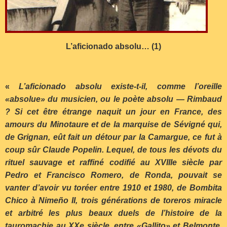
L’aficionado absolu… (1)
«
L’aficionado absolu existe-t-il, comme l’oreille
«absolue» du musicien, ou le poète absolu — Rimbaud
? Si cet être étrange naquit un jour en France, des
amours du Minotaure et de la marquise de Sévigné qui,
de Grignan, eût fait un détour par la Camargue, ce fut à
coup sûr Claude Popelin. Lequel, de tous les dévots du
rituel sauvage et raffiné codifié au XVIIIe siècle par
Pedro et Francisco Romero, de Ronda, pouvait se
vanter d’avoir vu toréer entre 1910 et 1980, de Bombita
Chico à Nime
ñ
o II, trois générations de toreros miracle
et arbitré les plus beaux duels de l’histoire de la
tauromachie au XXe siècle, entre «Gallito» et Belmonte,