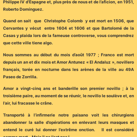
Philippe IV d’Espagne et, plus près de nous et de l’aficion, en 1951,
Roberto Domínguez.
Quand on sait que Christophe Colomb y est mort en 1506, que
Cervantes y vécut entre 1604 et 1606 et que Bartolomé de la
Casas y plaida lors de la fameuse controverse, vous comprendrez
que cette ville tiene algo.
Nous sommes au début du mois d’août 1977 ; Franco est mort
depuis un an et dix mois et Amor Antunez « El Andaluz », novillero
français, torée en nocturne dans les arènes de la ville au 49A
Paseo de Zorrilla.
Amor a vingt-cinq ans et banderille son premier novillo ; à la
troisième paire, au moment de se réunir, le novillo le soulève et, en
l’air, lui fracasse le crâne.
Transporté à l’infirmerie notre paisano voit les chirurgiens
abandonner la salle d’opérations en enlevant leurs masques et
entend le curé lui donner l’extrême onction. Il est considéré
comme mort. Mais il ne l’est pas !