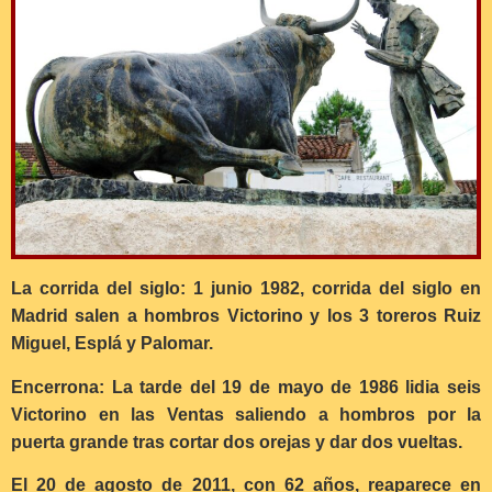
La corrida del siglo: 1 junio 1982, corrida del siglo en
Madrid salen a hombros Victorino y los 3 toreros Ruiz
Miguel, Esplá y Palomar.
Encerrona: La tarde del 19 de mayo de 1986 lidia seis
Victorino en las Ventas saliendo a hombros por la
puerta grande tras cortar dos orejas y dar dos vueltas.
El 20 de agosto de 2011, con 62 años, reaparece en