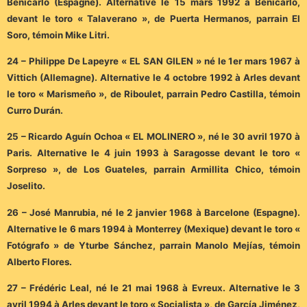
Benicarló (Espagne). Alternative le 15 mars 1992 à Benicarló,
devant le toro « Talaverano », de Puerta Hermanos, parrain El
Soro, témoin Mike Litri.
24 – Philippe De Lapeyre « EL SAN GILEN » né le 1er mars 1967 à
Vittich (Allemagne). Alternative le 4 octobre 1992 à Arles devant
le toro « Marismeño », de Riboulet, parrain Pedro Castilla, témoin
Curro Durán.
25 – Ricardo Aguín Ochoa « EL MOLINERO », né le 30 avril 1970 à
Paris. Alternative le 4 juin 1993 à Saragosse devant le toro «
Sorpreso », de Los Guateles, parrain Armillita Chico, témoin
Joselito.
26 – José Manrubia, né le 2 janvier 1968 à Barcelone (Espagne).
Alternative le 6 mars 1994 à Monterrey (Mexique) devant le toro «
Fotógrafo » de Yturbe Sánchez, parrain Manolo Mejías, témoin
Alberto Flores.
27 – Frédéric Leal, né le 21 mai 1968 à Evreux. Alternative le 3
avril 1994 à Arles devant le toro « Socialista », de García Jiménez,