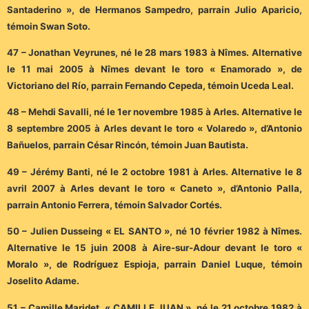
Santaderino », de Hermanos Sampedro, parrain Julio Aparicio,
témoin Swan Soto.
47 – Jonathan Veyrunes, né le 28 mars 1983 à Nîmes. Alternative
le 11 mai 2005 à Nîmes devant le toro « Enamorado », de
Victoriano del Río, parrain Fernando Cepeda, témoin Uceda Leal.
48 – Mehdi Savalli, né le 1er novembre 1985 à Arles. Alternative le
8 septembre 2005 à Arles devant le toro « Volaredo », d’Antonio
Bañuelos, parrain César Rincón, témoin Juan Bautista.
49 – Jérémy Banti, né le 2 octobre 1981 à Arles. Alternative le 8
avril 2007 à Arles devant le toro « Caneto », d’Antonio Palla,
parrain Antonio Ferrera, témoin Salvador Cortés.
50 – Julien Dusseing « EL SANTO », né 10 février 1982 à Nîmes.
Alternative le 15 juin 2008 à Aire-sur-Adour devant le toro «
Moralo », de Rodríguez Espioja, parrain Daniel Luque, témoin
Joselito Adame.
51 – Camille Maridet « CAMILLE JUAN », né le 21 octobre 1982 à