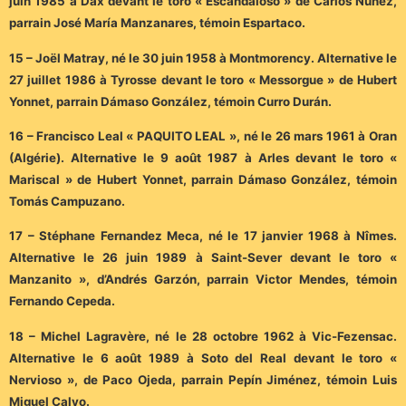
juin 1985 à Dax devant le toro « Escandaloso » de Carlos Nuñez,
parrain José María Manzanares, témoin Espartaco.
15 – Joël Matray, né le 30 juin 1958 à Montmorency. Alternative le
27 juillet 1986 à Tyrosse devant le toro « Messorgue » de Hubert
Yonnet, parrain Dámaso González, témoin Curro Durán.
16 – Francisco Leal « PAQUITO LEAL », né le 26 mars 1961 à Oran
(Algérie). Alternative le 9 août 1987 à Arles devant le toro «
Mariscal » de Hubert Yonnet, parrain Dámaso González, témoin
Tomás Campuzano.
17 – Stéphane Fernandez Meca, né le 17 janvier 1968 à Nîmes.
Alternative le 26 juin 1989 à Saint-Sever devant le toro «
Manzanito », d’Andrés Garzón, parrain Victor Mendes, témoin
Fernando Cepeda.
18 – Michel Lagravère, né le 28 octobre 1962 à Vic-Fezensac.
Alternative le 6 août 1989 à Soto del Real devant le toro «
Nervioso », de Paco Ojeda, parrain Pepín Jiménez, témoin Luis
Miguel Calvo.