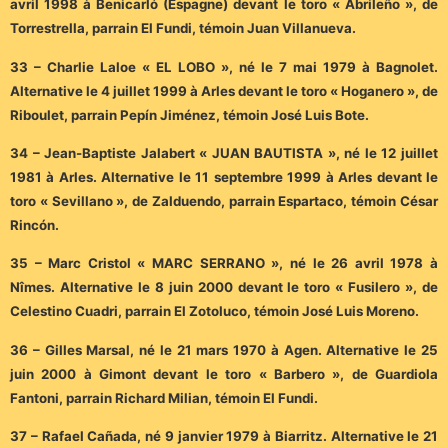
avril 1998 à Benicarló (Espagne) devant le toro « Abrileño », de
Torrestrella, parrain El Fundi, témoin Juan Villanueva.
33 – Charlie Laloe « EL LOBO », né le 7 mai 1979 à Bagnolet.
Alternative le 4 juillet 1999 à Arles devant le toro « Hoganero », de
Riboulet, parrain Pepín Jiménez, témoin José Luis Bote.
34 – Jean-Baptiste Jalabert « JUAN BAUTISTA », né le 12 juillet
1981 à Arles. Alternative le 11 septembre 1999 à Arles devant le
toro « Sevillano », de Zalduendo, parrain Espartaco, témoin César
Rincón.
35 – Marc Cristol « MARC SERRANO », né le 26 avril 1978 à
Nîmes. Alternative le 8 juin 2000 devant le toro « Fusilero », de
Celestino Cuadri, parrain El Zotoluco, témoin José Luis Moreno.
36 – Gilles Marsal, né le 21 mars 1970 à Agen. Alternative le 25
juin 2000 à Gimont devant le toro « Barbero », de Guardiola
Fantoni, parrain Richard Milian, témoin El Fundi.
37 – Rafael Cañada, né 9 janvier 1979 à Biarritz. Alternative le 21