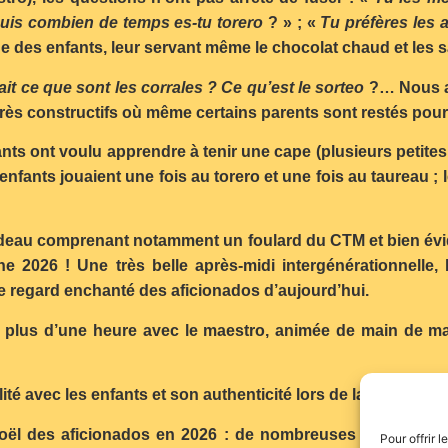
uis combien de temps es-tu torero
? » ; «
Tu préfères les
e des enfants, leur servant même le chocolat chaud et les s
ait ce que sont les corrales ? Ce qu’est le sorteo
?… Nous a
très constructifs où même certains parents sont restés pou
ts ont voulu apprendre à tenir une cape (plusieurs petites 
 enfants jouaient une fois au torero et une fois au taureau
deau comprenant notamment un foulard du CTM et bien évide
ne 2026 ! Une très belle après-midi intergénérationnelle,
le regard enchanté des aficionados d’aujourd’hui.
de plus d’une heure avec le maestro, animée de main de ma
é avec les enfants et son authenticité lors de la soirée qui 
ël des aficionados en 2026 : de nombreuses idées sont d
Pour offrir 