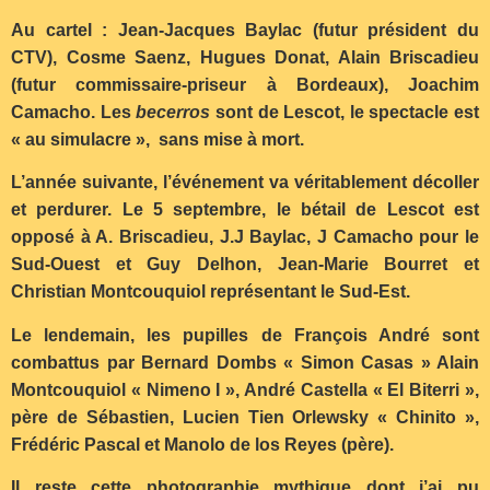
Au cartel : Jean-Jacques Baylac (futur président du
CTV), Cosme Saenz, Hugues Donat, Alain Briscadieu
(futur commissaire-priseur à Bordeaux), Joachim
Camacho. Les
becerros
sont de Lescot, le spectacle est
« au simulacre », sans mise à mort.
L’année suivante, l’événement va véritablement décoller
et perdurer. Le 5 septembre, le bétail de Lescot est
opposé à A. Briscadieu, J.J Baylac, J Camacho pour le
Sud-Ouest et Guy Delhon, Jean-Marie Bourret et
Christian Montcouquiol représentant le Sud-Est.
Le lendemain, les pupilles de François André sont
combattus par Bernard Dombs « Simon Casas » Alain
Montcouquiol « Nimeno I », André Castella « El Biterri »,
père de Sébastien, Lucien Tien Orlewsky « Chinito »,
Frédéric Pascal et Manolo de los Reyes (père).
Il reste cette photographie mythique dont j’ai pu