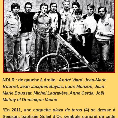
NDLR : de gauche à droite :
André Viard, Jean-Marie
Bourret, Jean-Jacques Baylac, Lauri Monzon, Jean-
Marie Boussat, Michel Lagravère, Anne Cerda, Joël
Matray et Dominique Vache.
*En 2011, une coquette
plaza de toros
(4) se dresse à
Seissan, baptisée Soleil d’Or, symbole concret de cette