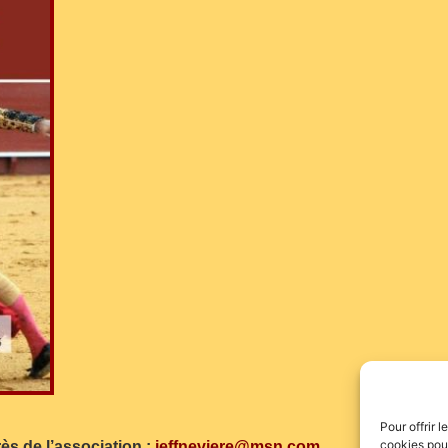
Pour offrir 
cookies pour
ès de l’association :
jeffneviere@msn.com
…