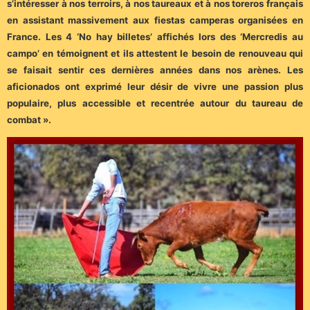
s’intéresser à nos terroirs, à nos taureaux et à nos toreros français
en assistant massivement aux fiestas camperas organisées en
France. Les 4 ‘No hay billetes’ affichés lors des ‘Mercredis au
campo’ en témoignent et ils attestent le besoin de renouveau qui
se faisait sentir ces dernières années dans nos arènes. Les
aficionados ont exprimé leur désir de vivre une passion plus
populaire, plus accessible et recentrée autour du taureau de
combat ».