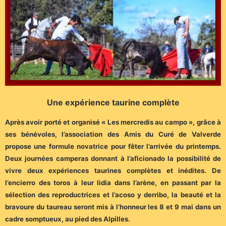
Une expérience taurine complète
Après avoir porté et organisé « Les mercredis au campo », grâce à
ses bénévoles, l’association des Amis du Curé de Valverde
propose une formule novatrice pour fêter l’arrivée du printemps.
Deux journées camperas donnant à l’aficionado la possibilité de
vivre deux expériences taurines complètes et inédites. De
l’encierro des toros à leur lidia dans l’arène, en passant par la
sélection des reproductrices et l’acoso y derribo, la beauté et la
bravoure du taureau seront mis à l’honneur les 8 et 9 mai dans un
cadre somptueux, au pied des Alpilles.