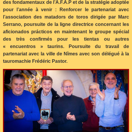
des fondamentaux de l’A.F.A.P et de la stratégie adoptée
pour l’année à venir : Renforcer le partenariat avec
l’association des matadors de toros dirigée par Marc
Serrano, poursuite de la ligne directrice concernant les
aficionados prácticos en maintenant le groupe spécial
des très confirmés pour les tientas ou autres
« encuentros » taurins. Poursuite du travail de
partenariat avec la ville de Nîmes avec son délégué à la
tauromachie Frédéric Pastor.