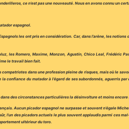
nderilleros, ce n’est pas une nouveauté. Nous en avons connu un cert
matador espagnol.
Espagnols les ont pris en considération. Car, dans l’arène, les notions
luz, les Romero, Maxime, Monzon, Agustín, Chico Leal, Frédéric Pasca
me le travail bien fait.
s compatriotes dans une profession pleine de risques, mais où le savoi
tifie la confiance du matador à l’égard de ses subordonnés, aguerris p
 dans des circonstances particulières la désinvolture et moins encore 
nçais. Aucun picador espagnol ne surpasse et souvent n’égale Michel B
sûr, l’un des picadors actuels le plus souvent applaudis parmi ces mal-a
mportement ultérieur du toro.