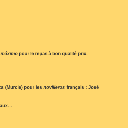
o máximo
pour le repas à bon qualité-prix.
eza (Murcie) pour les
novilleros
français : José
deaux…