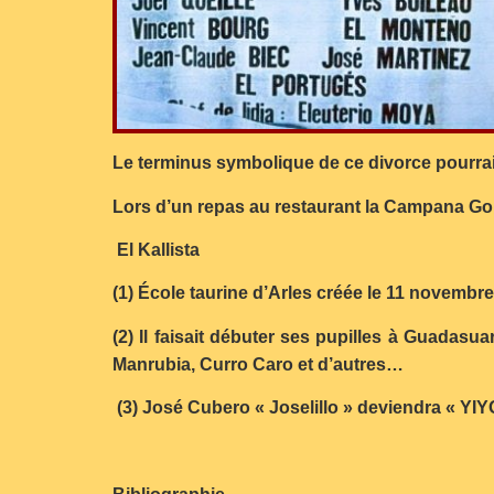
Le terminus symbolique de ce divorce pourrai
Lors d’un repas au restaurant la Campana Gor
El Kallista
(1) École taurine d’Arles créée le 11 novembr
(2) Il faisait débuter ses pupilles à Guadasua
Manrubia, Curro Caro et d’autres…
(3) José Cubero « Joselillo » deviendra « YIYO