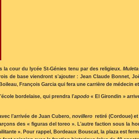
s la cour du lycée St-Génies tenu par des religieux.
Muleta
x trois de base viendront s’ajouter : Jean Claude Bonnet, J
oileau, François Garcia qui fera une carrière de médecin et 
école bordelaise, qui prendra l’
apodo
« El Girondin » arriv
avec l’arrivée de Juan Cubero,
novillero
retiré (Cordoue) et 
rçons des « figuras del toreo ». L’autre faction sous la ho
ilitante ». Pour rappel, Bordeaux Bouscat, la plaza est ferm