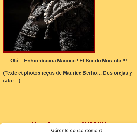
Olé… Enhorabuena Maurice ! Et Suerte Morante !!!
(Texte et photos reçus de Maurice Berho… Dos orejas y
rabo…)
Site de l'association TOROFIESTA
Gérer le consentement