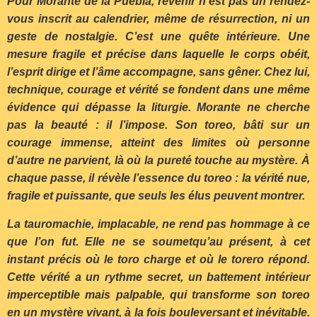
Pour Morante de la Puebla, revenir n’est pas un rendez-
vous inscrit au calendrier, même de résurrection, ni un
geste de nostalgie. C’est une quête intérieure. Une
mesure fragile et précise dans laquelle le corps obéit,
l’esprit dirige et l’âme accompagne, sans gêner. Chez lui,
technique, courage et vérité se fondent dans une même
évidence qui dépasse la liturgie. Morante ne cherche
pas la beauté : il l’impose. Son toreo, bâti sur un
courage immense, atteint des limites où personne
d’autre ne parvient, là où la pureté touche au mystère. À
chaque passe, il révèle l’essence du toreo : la vérité nue,
fragile et puissante, que seuls les élus peuvent montrer.
La tauromachie, implacable, ne rend pas hommage à ce
que l’on fut. Elle ne se soumet
qu’au présent, à cet
instant précis où le toro charge et où le torero répond.
Cette vérité a un rythme secret, un battement intérieur
imperceptible mais palpable, qui transforme son toreo
en un mystère vivant, à la fois bouleversant et inévitable.