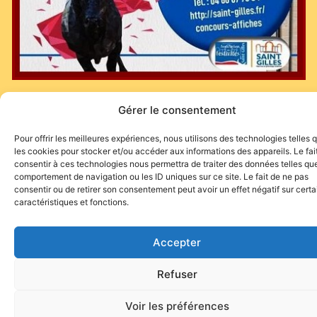
Toutes les infos en cliquant
ICI
et renseignements au 04 66 87 78
Gérer le consentement
04.
Pour offrir les meilleures expériences, nous utilisons des technologies telles 
(Communiqué)
les cookies pour stocker et/ou accéder aux informations des appareils. Le fai
consentir à ces technologies nous permettra de traiter des données telles que
comportement de navigation ou les ID uniques sur ce site. Le fait de ne pas
consentir ou de retirer son consentement peut avoir un effet négatif sur cert
caractéristiques et fonctions.
Accepter
Site de l'association TOROFIESTA
Refuser
Voir les préférences