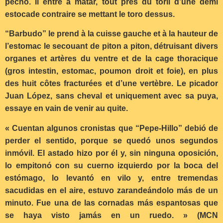
pecho. Il entre a matar, tout près du toril d’une demi
estocade contraire se mettant le toro dessus.
“Barbudo” le prend à la cuisse gauche et à la hauteur de
l’estomac le secouant de piton a piton, détruisant divers
organes et artères du ventre et de la cage thoracique
(gros intestin, estomac, poumon droit et foie), en plus
des huit côtes fracturées et d’une vertèbre. Le picador
Juan López, sans cheval et uniquement avec sa puya,
essaye en vain de venir au quite.
« Cuentan algunos cronistas que “Pepe-Hillo” debió de
perder el sentido, porque se quedó unos segundos
inmóvil. El astado hizo por él y, sin ninguna oposición,
lo empitonó con su cuerno izquierdo por la boca del
estómago, lo levantó en vilo y, entre tremendas
sacudidas en el aire, estuvo zarandeándolo más de un
minuto. Fue una de las cornadas más espantosas que
se haya visto jamás en un ruedo. » (MCN