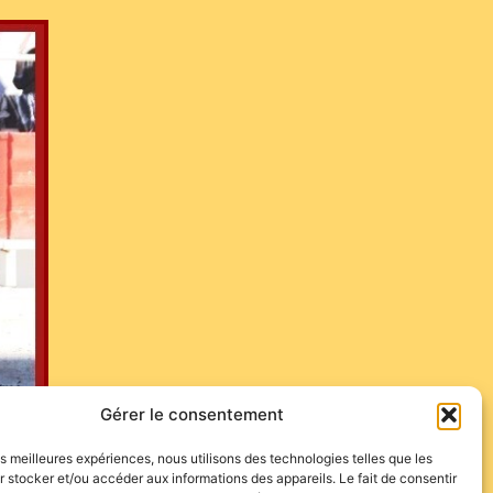
Gérer le consentement
nce un appel à la solidarité et en la foi de la force de
les meilleures expériences, nous utilisons des technologies telles que les
 stocker et/ou accéder aux informations des appareils. Le fait de consentir