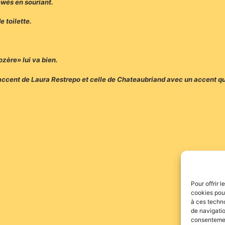
ewés en souriant.
e toilette.
ozère» lui va bien.
l’accent de Laura Restrepo et celle de Chateaubriand avec un accent qu
Pour offrir 
cookies pour
à ces techn
de navigatio
consentement