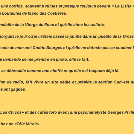
ès une corrida, souvent à Nîmes et presque toujours devant « Le Lisita
 bouteilles de blanc des Costières.
édaille de la Vierge du Roco et qu’elle aime les œillets.
réjorgues le jour où je m’étais cassé la jambe dans un pueblo de la Gro
cionado de mon ami Cédric Bourges et qu’elle ne déteste pas se coucher t
ui demande de me prendre en photo, elle le fait.
se débrouille comme une cheffe et qu’elle est toujours déjà là.
n de radio, fait vivre un site dédié et préside la section Sud-est d
es ont gagnés.
 «Los Chicos» et des cafés toro avec l’ami psychanalyste Georges Phili
chez de «Télé Miroir».