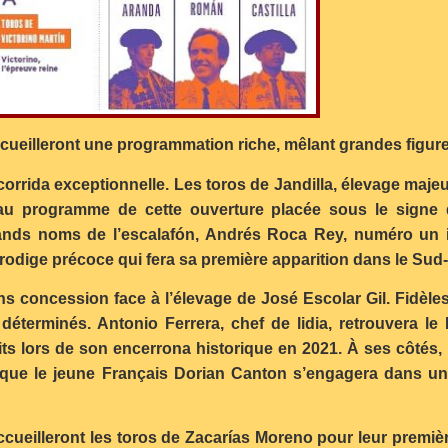
ccueilleront une programmation riche, mêlant grandes figure
e corrida exceptionnelle. Les toros de Jandilla, élevage ma
u programme de cette ouverture placée sous le signe de 
grands noms de l’escalafón, Andrés Roca Rey, numéro un 
prodige précoce qui fera sa première apparition dans le Sud
sans concession face à l’élevage de José Escolar Gil. Fidèles
s déterminés. Antonio Ferrera, chef de lidia, retrouvera
its lors de son encerrona historique en 2021. À ses côtés,
que le jeune Français Dorian Canton s’engagera dans un 
accueilleront les toros de Zacarías Moreno pour leur premi