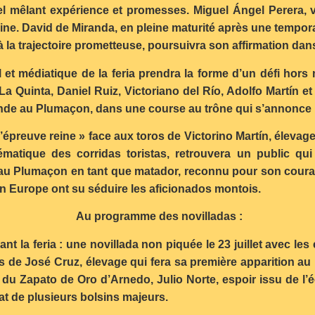
el mêlant expérience et promesses. Miguel Ángel Perera, v
eine. David de Miranda, en pleine maturité après une tempor
 la trajectoire prometteuse, poursuivra son affirmation dan
l et médiatique de la feria prendra la forme d’un défi hors
 Quinta, Daniel Ruiz, Victoriano del Río, Adolfo Martín e
gende au Plumaçon, dans une course au trône qui s’annonce
 l’épreuve reine » face aux toros de Victorino Martín, éleva
matique des corridas toristas, retrouvera un public qui l
 Plumaçon en tant que matador, reconnu pour son courage e
n Europe ont su séduire les aficionados montois.
Au programme des novilladas :
t la feria : une novillada non piquée le 23 juillet avec les
los de José Cruz, élevage qui fera sa première apparition a
r du Zapato de Oro d’Arnedo, Julio Norte, espoir issu de l’
at de plusieurs bolsins majeurs.