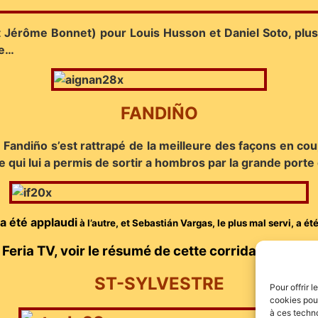
 et Jérôme Bonnet) pour Louis Husson et Daniel Soto, pl
ée…
FANDIÑO
án Fandiño s’est rattrapé de la meilleure des façons en cou
ce qui lui a permis de sortir a hombros par la grande port
 a été applaudi
à l’autre, et Sebastián Vargas, le plus mal servi, a ét
Feria TV, voir le résumé de cette corrida en cliqu
ST-SYLVESTRE
Pour offrir 
cookies pour
à ces techn