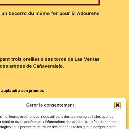
us un becerro du même fer pour El Adoureño
pant trois oreilles à ses toros de Las Ventas
e des arènes de Cañaveralejo.
é applaudi à son premier.
ant
ICI
Gérer le consentement
les meilleures expériences, nous utilisons des technologies telles que les
 stocker et/ou accéder aux informations des appareils. Le fait de consentir
ologies nous permettra de traiter des données telles que le comportement