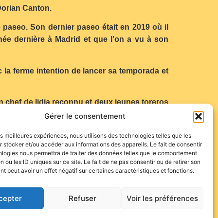
Dorian Canton.
 paseo. Son dernier paseo était en 2019 où il
née dernière à Madrid et que l’on a vu à son
 la ferme intention de lancer sa temporada et
n chef de lidia reconnu et deux jeunes toreros
Espagne (Madrid, San Roque…) qu’en France (on
Gérer le consentement
les meilleures expériences, nous utilisons des technologies telles que les
 stocker et/ou accéder aux informations des appareils. Le fait de consentir
ologies nous permettra de traiter des données telles que le comportement
n ou les ID uniques sur ce site. Le fait de ne pas consentir ou de retirer son
 peut avoir un effet négatif sur certaines caractéristiques et fonctions.
cepter
Refuser
Voir les préférences