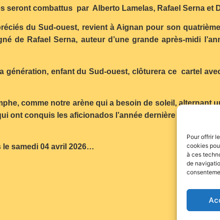
les seront combattus par Alberto Lamelas, Rafael Serna et 
réciés du Sud-ouest, revient à Aignan pour son quatrième
agné de Rafael Serna, auteur d’une grande après-midi l’an
a génération, enfant du Sud-ouest, clôturera ce cartel avec
mphe, comme notre arène qui a besoin de soleil, alternant u
ui ont conquis les aficionados l’année dernière tant en 
Pour offrir 
cookies pour
 le samedi 04 avril 2026…
à ces techn
de navigatio
consentement
Ac